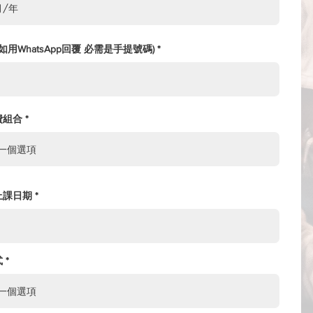
u
i
r
e
d
(如用WhatsApp回覆 必需是手提號碼)
費組合
r
上課日期
*
e
q
u
i
r
e
式
d