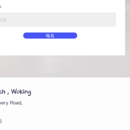
件
報名
ch , Woking
ewery Road,
5