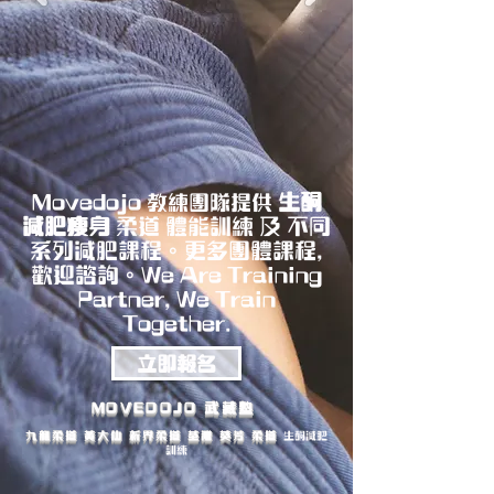
Movedojo
生酮
教練團隊提供
減肥瘦身
柔道 體能訓練 及 不同
系列減肥課程。更多團體課程,
歡迎諮詢。We Are Training
Partner, We Train
Together.
立即報名
MOVEDOJO 武藏塾
九龍柔道 黃大仙 新界柔道 荃灣 葵芳 柔道
生酮減肥
訓練