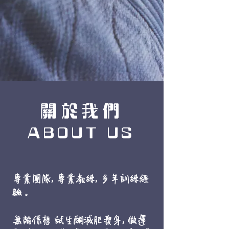
關於我們
ABOUT US
專業團隊, 專業教練, 多年訓練經
驗 。
無論係想 試生酮減肥瘦身, 做運